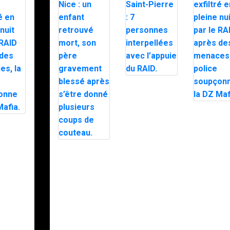
Trafic de
stupéfiants à
Saint-Pierre : 7
personnes
Le maire
interpellées
d’Alès exfi
e
avec l’appuie
en pleine n
xfiltré
du RAID.
par le RAI
e nuit
après des
RAID
Intervention du
menaces, 
es
RAID à Nice :
police
, la
un enfant
soupçonne
retrouvé mort,
DZ Mafia.
nne la
son père
a.
gravement
blessé après
s’être donné
plusieurs
coups de