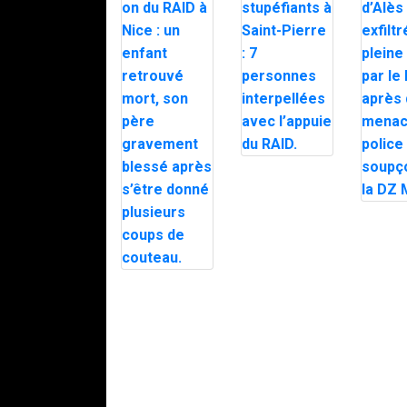
Trafic de
stupéfiants à
Saint-Pierre : 7
personnes
Le mair
interpellées
d’Alès e
avec l’appuie
en plein
du RAID.
par le 
après d
Intervention du
menaces
RAID à Nice :
police
un enfant
soupço
retrouvé mort,
DZ Mafi
son père
gravement
blessé après
s’être donné
plusieurs