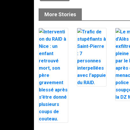
More Stories
Trafic de
stupéfiants à
Saint-Pierre : 7
personnes
Le mair
interpellées
d’Alès e
avec l’appuie
en plein
du RAID.
par le 
après d
Intervention du
menaces