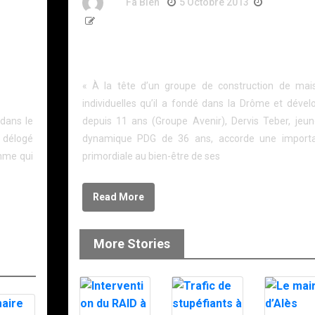
By
Fa Bien
5 Octobre 2013
13 Ans
171 Words
s
Après une prise d’otage, il fait un don de 15 000 € 
l’orphelinat de la Police nationale
les du
« À la tête d’un groupe de construction de mai
individuelles qu’il a fondé dans la Drôme et dével
 dans le
depuis 11 ans (Groupe Avenir), Dervis Teber, jeun
e délogé
dynamique PDG de 36 ans, accorde une import
omme qui
primordiale au bien-être de ses
Read More
More Stories