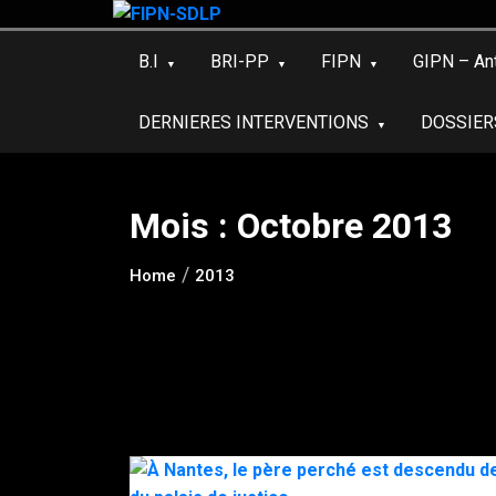
Skip
to
B.I
BRI-PP
FIPN
GIPN – An
content
DERNIERES INTERVENTIONS
DOSSIER
Mois :
Octobre 2013
Home
2013