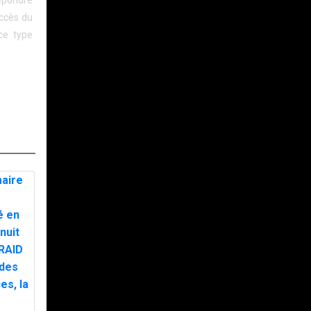
répondre
uccès du
ce type