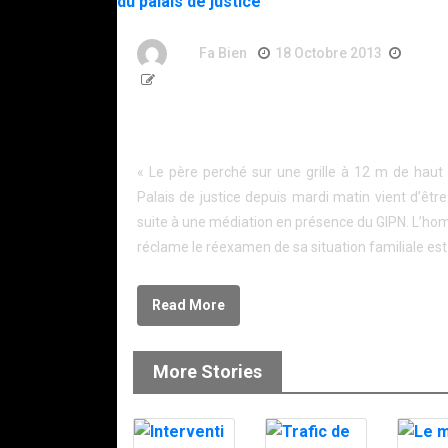
By
Fa Bien
18 Octobre 2013
13 An
113 Words
À Nantes, le père perché est descendu des gril
palais de justice
« Le père perché sur une grille à 12 m de haut
Palais de justice depuis mardi matin vient d’êtr
suite à une médiation en présence du GIPN. L’h
réclame le réexamen de sa situation familiale est
Read More
More Stories