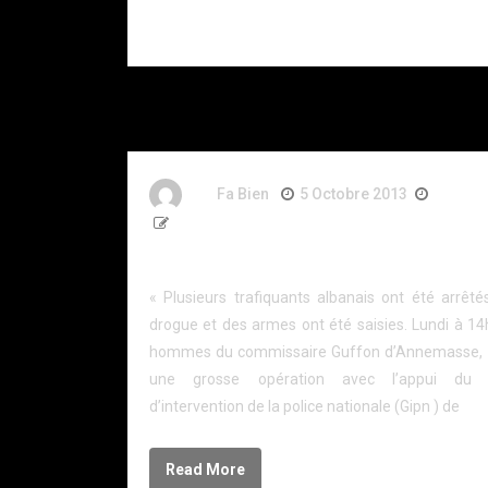
coups de
couteau.
By
Fa Bien
5 Octobre 2013
13 Ans
444 Words
Grosses opérations antidrogue en France vois
« Plusieurs trafiquants albanais ont été arrêté
drogue et des armes ont été saisies. Lundi à 14
hommes du commissaire Guffon d’Annemasse, 
une grosse opération avec l’appui du 
d’intervention de la police nationale (Gipn ) de
Read More