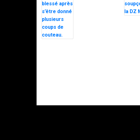
Trafic de
stupéfiants à
Saint-Pierre : 7
personnes
Le mair
interpellées
d’Alès e
avec l’appuie
en plein
du RAID.
par le 
après d
Intervention du
menaces
RAID à Nice :
police
un enfant
soupço
retrouvé mort,
DZ Mafi
son père
gravement
blessé après
s’être donné
plusieurs
coups de
couteau.