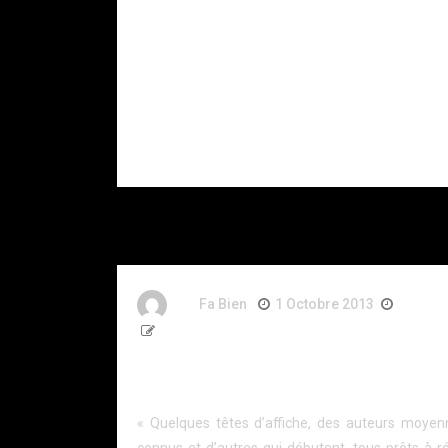
RAID à Nice :
police
un enfant
soupço
retrouvé mort,
DZ Mafi
son père
gravement
blessé après
s’être donné
plusieurs
coups de
couteau.
By
Fa Bien
1 Octobre 2013
13 Ans
510 Words
Templemars: les lecteurs ont rencontré les au
qui les font vibrer
« Quelques têtes d’affiche, des auteurs moye