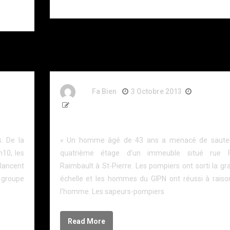
couteau.
By
Fa Bien
3 Octobre 2013
13 Ans
126 Words
ine
Le GIPN raisonne un homme à St-Pierre
s. De la
« Un homme âgé de 43 ans a menacé de saute
h10, les
quatrième étage d’un immeuble situé rue 
lancent
Raimbault à St-Pierre. Les pompiers ont sorti la gr
groupe
échelle et les hommes du GIPN ont réussi à raiso
l’homme. Les sapeurs-pompiers
Read More