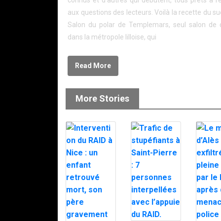
connus et d’autres qui débutent, tous prêts à 
aux questions des lecteurs. Voilà la recette du s
Salon du polar de Templemars, seul salon de 
dans la métropole lilloise, qui
Read More
More Stories