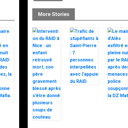
More Stories
Trafic de
stupéfiants à
Saint-Pierre : 7
personnes
e
Le maire
interpellées
xfiltré
d’Alès exfi
avec l’appuie
e nuit
en pleine n
du RAID.
RAID
par le RAI
es
après des
Intervention du
, la
menaces, 