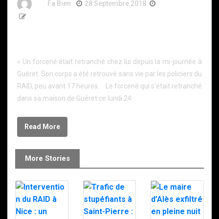
By
Fa Bien
28 Septembre 2018
8 Ans
274 Words
Fin de l’intervention du RAID à Guéret : le forcené
s’est donné la mort
« Un forcené était retranché chez lui depuis la mi-journée à
Guéret. Son corps a été retrouvé sans vie par les policiers du
RAID, peu avant 17 heures. Le forcené qui s’était retranché
dans sa maison de Guéret ce lundi 24
Read More
More Stories