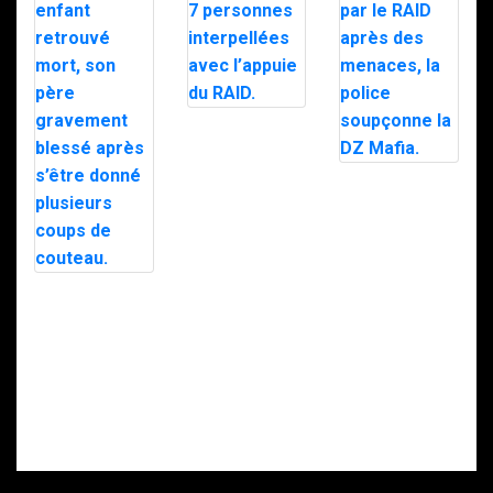
Trafic de
stupéfiants à
Saint-Pierre : 7
personnes
Le maire d’Alès
interpellées
exfiltré en pleine
avec l’appuie du
nuit par le RAID
RAID.
après des
menaces, la
police
soupçonne la
Intervention du
DZ Mafia.
RAID à Nice : un
enfant retrouvé
mort, son père
gravement
blessé après
s’être donné
plusieurs coups
de couteau.