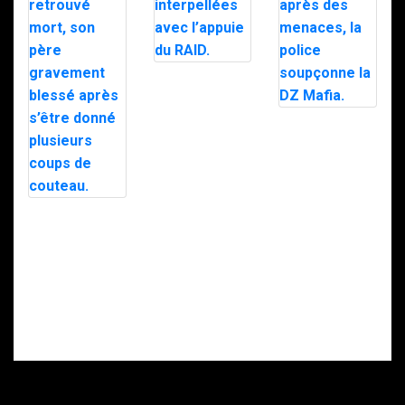
Trafic de
stupéfiants à
Saint-Pierre : 7
personnes
Le maire d’Alès
interpellées
exfiltré en pleine
avec l’appuie du
nuit par le RAID
RAID.
après des
menaces, la
police
soupçonne la
Intervention du
DZ Mafia.
RAID à Nice : un
enfant retrouvé
mort, son père
gravement
blessé après
s’être donné
plusieurs coups
de couteau.