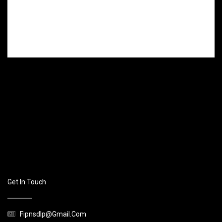
mort, son père
gravement
blessé après
s’être donné
plusieurs coups
de couteau.
Get In Touch
Fipnsdlp@gmail.com