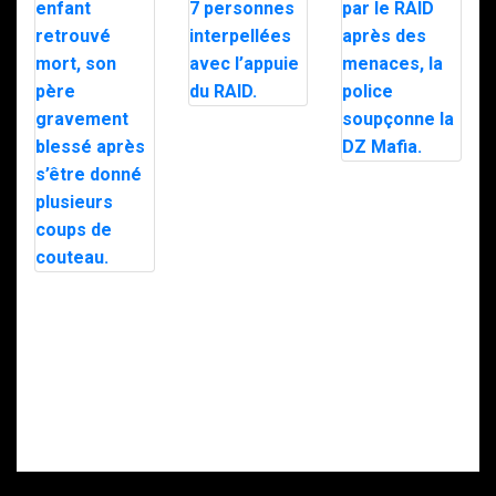
Trafic de
stupéfiants à
Saint-Pierre : 7
personnes
Le maire d’Alès
interpellées
exfiltré en pleine
avec l’appuie du
nuit par le RAID
RAID.
après des
menaces, la
police
soupçonne la
Intervention du
DZ Mafia.
RAID à Nice : un
enfant retrouvé
mort, son père
gravement
blessé après
s’être donné
plusieurs coups
de couteau.