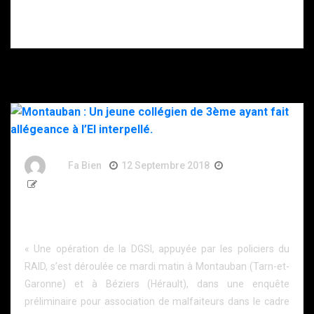
s’être donné
plusieurs coups
de couteau.
By
Fa Bien
12 Septembre 2018
8 Ans
227 Words
Montauban : Un jeune collégien de 3ème ayant fait
allégeance à l’EI interpellé.
« Une opération de la DGSI, appuyée par les policiers du
RAID, s’est déroulée ce mardi matin à Montauban (Tarn-et-
Garonne) et à Béziers (Hérault), dans une enquête
préliminaire pour association de malfaiteurs dans le cadre