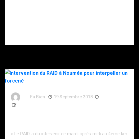
enfant retrouvé
mort, son père
gravement
blessé après
s’être donné
plusieurs coups
de couteau.
By
Fa Bien
19 Septembre 2018
8 Ans
337 Words
Intervention du RAID à Nouméa pour interpeller un
forcené
« Le RAID a du intervenir ce mardi après midi au 4ème km.