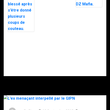
stupéfiants à
Saint-Pierre : 7
personnes
Le maire d’Alès
interpellées
exfiltré en pleine
avec l’appuie du
nuit par le RAID
RAID.
après des
menaces, la
police
soupçonne la
Intervention du
DZ Mafia.
RAID à Nice : un
enfant retrouvé
mort, son père
gravement
blessé après
s’être donné
plusieurs coups
de couteau.