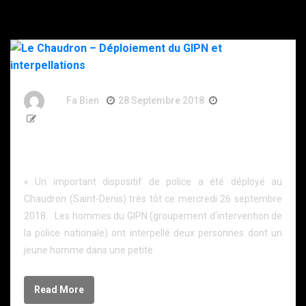
By
Fa Bien
28 Septembre 2018
8 Ans
206 Words
Le Chaudron – Déploiement du GIPN et
interpellations
« Un important dispositif de police a été déployé au
Chaudron (Saint-Denis) très tôt ce mercredi 26 septembre
2018. Les hommes du GIPN (groupement d’intervention de
la police nationale) ont interpellé deux personnes dont un
jeune homme dans une petite
Read More