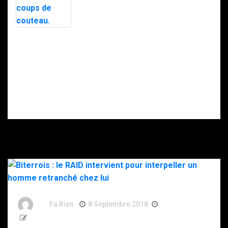
avec l’appuie du
nuit par le RAID
RAID.
après des
menaces, la
police
soupçonne la
Intervention du
DZ Mafia.
RAID à Nice : un
enfant retrouvé
mort, son père
gravement
blessé après
s’être donné
plusieurs coups
de couteau.
By
Fa Bien
8 Septembre 2018
8 Ans
194 Words