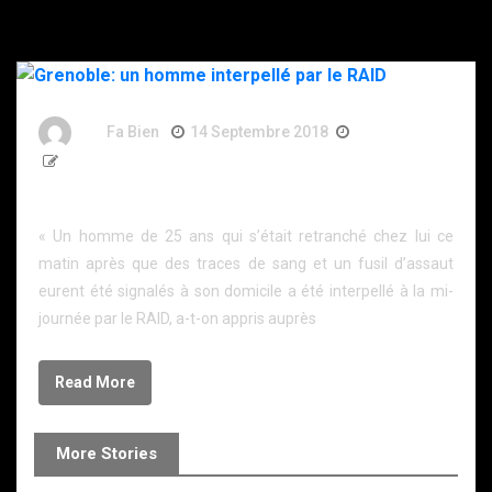
By
Fa Bien
14 Septembre 2018
8 Ans
292 Words
Grenoble: un homme interpellé par le RAID
« Un homme de 25 ans qui s’était retranché chez lui ce
matin après que des traces de sang et un fusil d’assaut
eurent été signalés à son domicile a été interpellé à la mi-
journée par le RAID, a-t-on appris auprès
Read More
More Stories