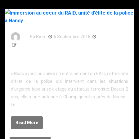
By
Fa Bien
5 Septembre 2018
8 Ans
659 Words
Immersion au coeur du RAID, unité d’élite de la
police à Nancy
« Nous avons pu suivre un entrainement du RAID, cette unité
d’élite de la police qui intervient dans les situations
d’urgence type prise d’otage ou attaque terroriste. Depuis 2
ans, elle a une antenne à Champigneulles près de Nancy.
Le
Read More