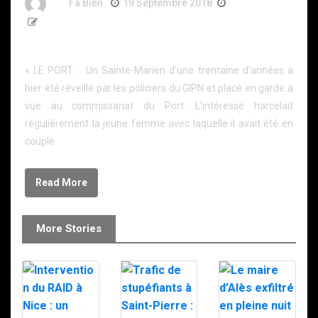
By
Fa Bien
19 Septembre 2018
8 Ans
149 Words
L’ex menaçant interpellé par le GIPN
« LE PORT. Un Sainte-Marien d’une trentaine d’années a
hier été réveillé par les policiers du GIPN et placé en garde à
vue au commissariat du Port. L’intéressé harcelait
régulièrement la jeune femme avec laquelle il avait été en
couple
Read More
More Stories