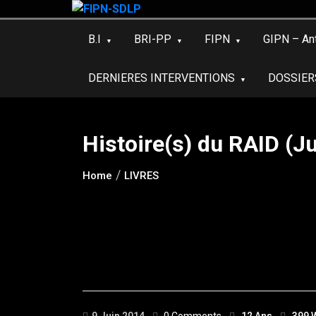
Skip
to
B.I
BRI-PP
FIPN
GIPN – An
content
DERNIERES INTERVENTIONS
DOSSIER
Histoire(s) du RAID (
Home
LIVRES