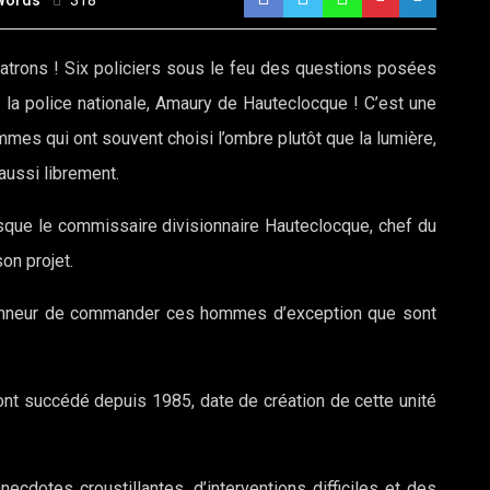
Words
318
patrons ! Six policiers sous le feu des questions posées
de la police nationale, Amaury de Hauteclocque ! C’est une
mmes qui ont souvent choisi l’ombre plutôt que la lumière,
aussi librement.
sque le commissaire divisionnaire Hauteclocque, chef du
on projet.
honneur de commander ces hommes d’exception que sont
ont succédé depuis 1985, date de création de cette unité
anecdotes croustillantes, d’interventions difficiles et des