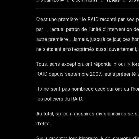
9 Juin 2014
0 Comments
12 Ans
399 
C’est une première : le RAID raconté par ses 
par … l’actuel patron de l’unité d’intervention 
autre première… Jamais, jusqu’à ce jour, ces ho
ne s’étaient ainsi exprimés aussi ouvertement, 
Tous, sans exception, ont répondu » oui » lor
RAID depuis septembre 2007, leur a présenté s
Ils ne sont pas nombreux ceux qui ont eu l’
les policiers du RAID.
Au total, six commissaires divisionnaires se s
d’élite.
Six à raconter leur itinéraire, à se souvenir d’