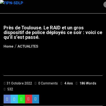
Skip
to
content
Près de Toulouse. Le RAID et un gros
dispositif de police déployés ce soir : voici ce
qu’il s’est passé.
Home
ACTUALITES
31 Octobre 2022
0 Comments
4 Ans
186 Words
532