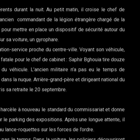
ents durant la nuit. Au petit matin, il croise le chef de
un ancien commandant de la légion étrangère chargé de la
 pour mettre en place un dispositif de sécurité autour du
Sur sa voiture, un gyrophare.
ation-service proche du centre-ville. Voyant son véhicule,
n fatale pour le chef de cabinet : Saphir Bghouia tire douze
re du véhicule. L’ancien militaire n’a pas eu le temps de
 dans la nuque. Arrière-grand-père et dirigeant national du
ris sa retraite le 20 septembre.
Il harcèle à nouveau le standard du commissariat et donne
 le parking des expositions. Après une longue attente, il
 lance-roquettes sur les forces de l’ordre.
 pas le temps. Dans la voiture, les policiers découvriront