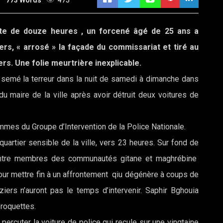
773 Words
473
ite de douze heures , un forcené âgé de 25 ans a
ers, « arrosé » la façade du commissariat et tiré au
rs. Une folie meurtrière inexplicable.
a semé la terreur dans la nuit de samedi à dimanche dans
du maire de la ville après avoir détruit deux voitures de
hommes du Groupe d’Intervention de la Police Nationale.
artier sensible de la ville, vers 23 heures. Sur fond de
ité entre membres des communautés gitane et maghrébine
pour mettre fin à un affrontement qiu dégénère à coups de
ziers n’auront pas le temps d’intervenir. Saphir Bghouia
-roquettes.
e percuter la voiture de police qui recule sur une vingtaine