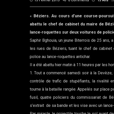
13 Février 2013
0 Comments
13 Ans
«
Béziers. Au cours d’une course-poursu
abattu le chef de cabinet du maire de Bézi
lance-roquettes sur deux voitures de policie
Saphir Bghouia, un jeune Biterrois de 25 ans, 
les rues de Béziers, tuant le chef de cabinet 
police au lance-roquettes antichar.
Il a été abattu hier matin à 11 heures par les 
1. Tout a commencé samedi soir à la Devèze, qu
contrôle de trafic de stupéfiants, la rival
tourne à la bataille rangée. Appelés sur place 
fusil, quatre policiers du commissariat de Bé
s’extrait de sa bande et les vise avec un lance
Par miracle, le projectile touche le sol avant d