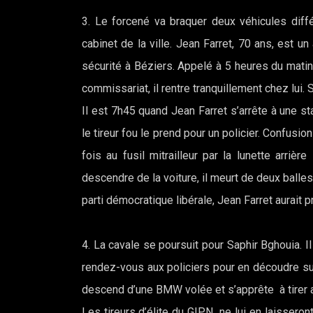
3. Le forcené va braquer deux véhicules différ
cabinet de la ville. Jean Farret, 70 ans, est 
sécurité à Béziers. Appelé à 5 heures du matin
commissariat, il rentre tranquillement chez lui. 
Il est 7h45 quand Jean Farret s’arrête à une st
le tireur fou le prend pour un policier. Confusio
fois au fusil mitrailleur par la lunette arriè
descendre de la voiture, il meurt de deux balles
parti démocratique libérale, Jean Farret aurait p
4. La cavale se poursuit pour Saphir Bghouia. 
rendez-vous aux policiers pour en découdre sur
descend d’une BMW volée et s’apprête à tirer au
Les tireurs d’élite du GIPN ne lui en laisseront