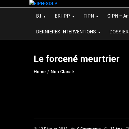
Skip
to
B.I
BRI-PP
FIPN
GIPN – An
content
DERNIERES INTERVENTIONS
DOSSIER
Le forcené meurtrier
Home
Non Classé