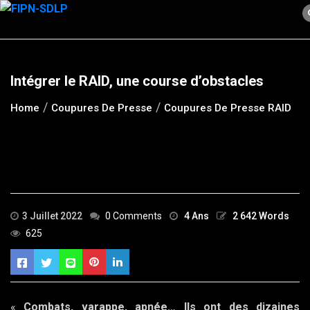
Skip
to
content
Intégrer le RAID, une course d’obstacles
Home
Coupures De Presse
Coupures De Presse RAID
3 Juillet 2022
0 Comments
4 Ans
2 642 Words
625
«
Combats, varappe, apnée… Ils ont des dizaines