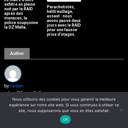
exfiltré en pleine
Parachutistes,
nuit par le RAID
hélitreuillage,
après des
assaut : nous
menaces, la
avons passé deux
police soupçonne
jours avec le RAID
la DZ Mafia.
pour une fausse
prise d’otages.
Author
by
Fa Bien
admin@fipn-sdlp.fr
Nous utilisons des cookies pour vous garantir la meilleure
expérience sur notre site web. Si vous continuez à utiliser ce
site, nous supposerons que vous en êtes satisfait.
Laisser un commentaire
OK
Votre adresse e-mail ne sera pas publiée.
Les champs