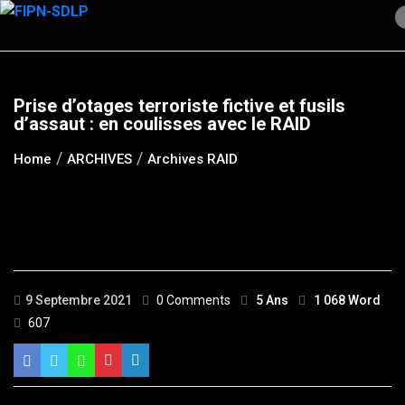
Skip
to
content
Prise d’otages terroriste fictive et fusils
d’assaut : en coulisses avec le RAID
Home
ARCHIVES
Archives RAID
9 Septembre 2021
0 Comments
5 Ans
1 068 Word
607