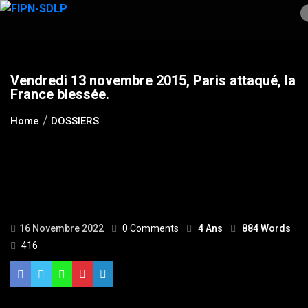
Skip
to
content
Vendredi 13 novembre 2015, Paris attaqué, la
France blessée.
Home
DOSSIERS
16 Novembre 2022
0 Comments
4 Ans
884 Words
416