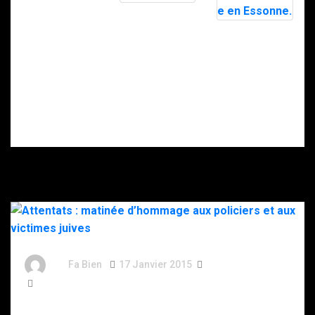
Nancy : le RAID
intervient pour
Doigt
maîtriser un
sectionné,
homme
rançon… Ce que
suicidaire
l’on sait de la
porteur d’un
séquestration
couteau.
du père d’un
patron de la
cryptomonnaie
en Essonne.
By
Fa Bien
17 Janvier 2015
12 Ans
357 Words
Attentats : matinée d’hommage aux policiers et aux