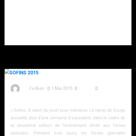
sectionné,
homme
rançon… Ce que
suicidaire
l’on sait de la
porteur d’un
séquestration
couteau.
du père d’un
patron de la
cryptomonnaie
en Essonne.
By
Fa Bien
1 Mai 2015
11 Ans
758 Words
SOFINS 2015
« Sofins, le salon du jouet pour militaires. Le camp de Souge
accueille plus d’une centaine d’exposants dans le cadre de
la deuxième édition de l’événement dédié aux forces
spéciales. Pendant trois jours, les forces spéciales