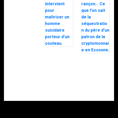
Milipol 2025
Nancy : le RAID
intervient pour
Doigt
maîtriser un
sectionné,
homme
rançon… Ce que
suicidaire
l’on sait de la
porteur d’un
séquestration
couteau.
du père d’un
patron de la
cryptomonnaie
en Essonne.