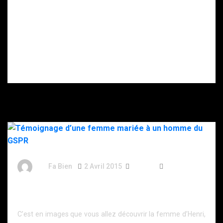
Doigt
maîtriser un
sectionné,
homme
rançon… Ce que
suicidaire
l’on sait de la
porteur d’un
séquestration
couteau.
du père d’un
patron de la
cryptomonnaie
en Essonne.
By
Fa Bien
2 Avril 2015
11 Ans
41 Words
Témoignage d’une femme mariée à un homme du
GSPR
C’est en images que vous allez découvrir la femme d’Henri,