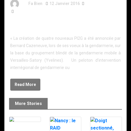
By
Fa Bien
12 Janvier 2016
11 Ans
169 Words
PI2G: quatre nouveaux pelotons d’intervention à
Nantes, Reims, Tours et Mayotte
« La création de quatre nouveaux PI2G a été annoncée par
Bernard Cazeneuve, lors de ses voeux à la gendarmerie, sur
la base du groupement blindé de la gendarmerie mobile à
Versailles-Satory (Yvelines). Un peloton d’intervention
interrégional de gendarmerie ou
Read More
More Stories
Le RAID à