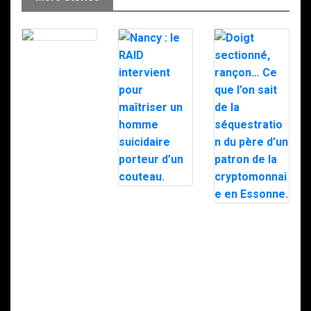
Le RAID à
Milipol 2025
Nancy : le RAID
intervient pour
Doigt
maîtriser un
sectionné,
homme
rançon… Ce que
suicidaire
l’on sait de la
porteur d’un
séquestration
couteau.
du père d’un
patron de la
cryptomonnaie
en Essonne.