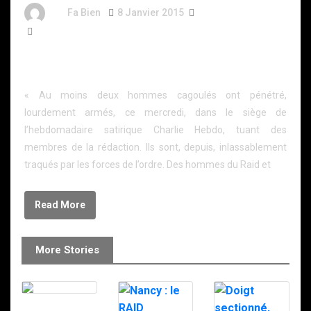
By
Fa Bien
8 Janvier 2015
12 Ans
729 Words
Charlie Hebdo: la traque se poursuivra
minutieusement toute la nuit
« Au moins deux hommes cagoulés ont pénétré,
lourdement armés, ce mercredi, dans le siège de
l’hebdomadaire satirique Charlie Hebdo, tuant des
membres de la rédaction. Ils sont, depuis, inlassablement
traqués par les forces de l’ordre. Des hommes du Raid et
Read More
More Stories
Le RAID à