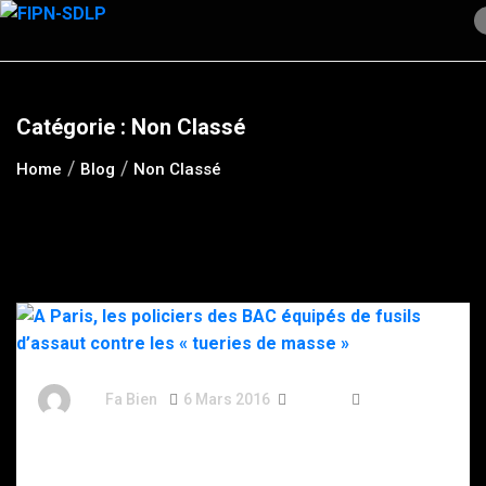
Skip
to
content
Catégorie :
Non Classé
Home
Blog
Non Classé
By
Fa Bien
6 Mars 2016
10 Ans
498 Words
A Paris, les policiers des BAC équipés de fusils
d’assaut contre les « tueries de masse »