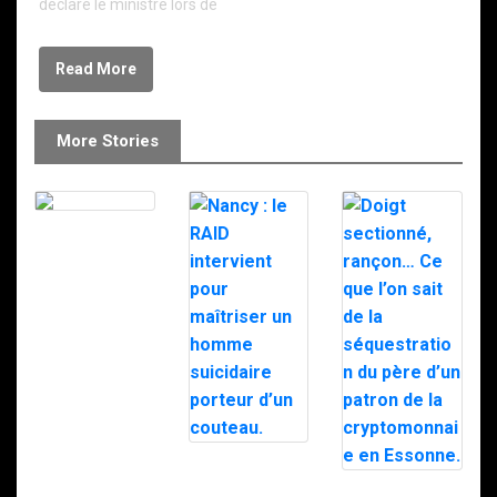
déclaré le ministre lors de
Read More
More Stories
Le RAID à
Milipol 2025
Nancy : le RAID
intervient pour
Doigt