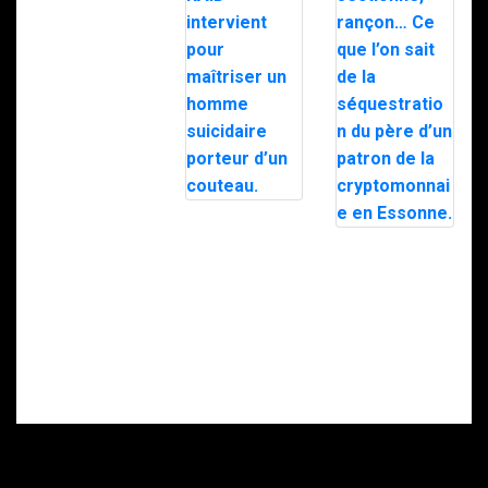
Milipol 2025
Nancy : le RAID
intervient pour
Doigt
maîtriser un
sectionné,
homme
rançon… Ce que
suicidaire
l’on sait de la
porteur d’un
séquestration
couteau.
du père d’un
patron de la
cryptomonnaie
en Essonne.