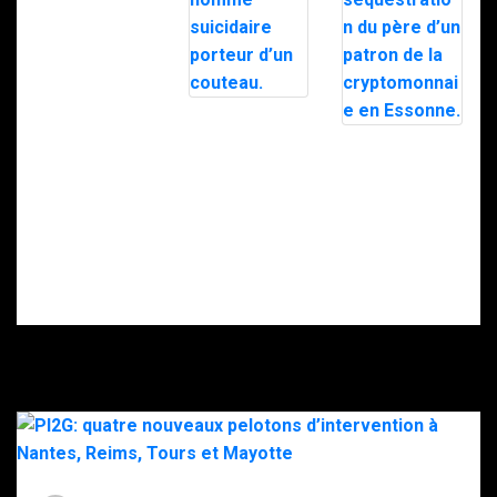
Nancy : le RAID
intervient pour
Doigt
maîtriser un
sectionné,
homme
rançon… Ce que
suicidaire
l’on sait de la
porteur d’un
séquestration
couteau.
du père d’un
patron de la
cryptomonnaie
en Essonne.