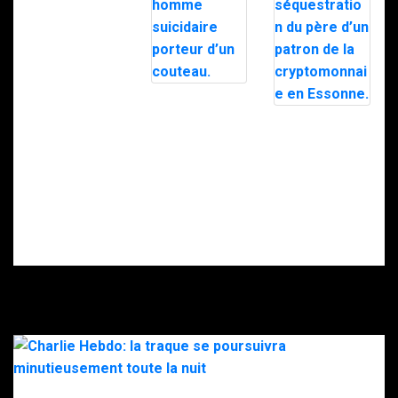
Nancy : le RAID
intervient pour
Doigt
maîtriser un
sectionné,
homme
rançon… Ce que
suicidaire
l’on sait de la
porteur d’un
séquestration
couteau.
du père d’un
patron de la
cryptomonnaie
en Essonne.