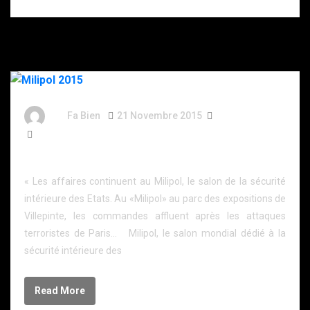
By
Fa Bien
21 Novembre 2015
11 Ans
515 Words
Milipol 2015
« Les affaires continuent au Milipol, le salon de la sécurité
intérieure des Etats. Au «Milipol» au parc des expositions de
Villepinte, les commandes affluent après les attaques
terroristes de Paris… Milipol, le salon mondial dédié à la
sécurité intérieure des
Read More