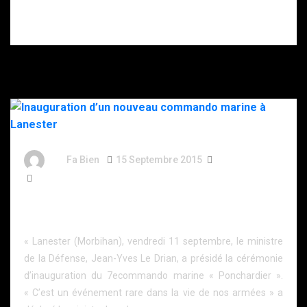
patron de la
cryptomonnaie
en Essonne.
By
Fa Bien
15 Septembre 2015
11 Ans
419 Words
Inauguration d’un nouveau commando marine à
Lanester
« Lanester (Morbihan), vendredi 11 septembre, le ministre
de la Défense, Jean-Yves Le Drian, a présidé la cérémonie
d’inauguration du 7ecommando marine « Ponchardier ».
« C’est un événement rare dans la vie de nos armées » a