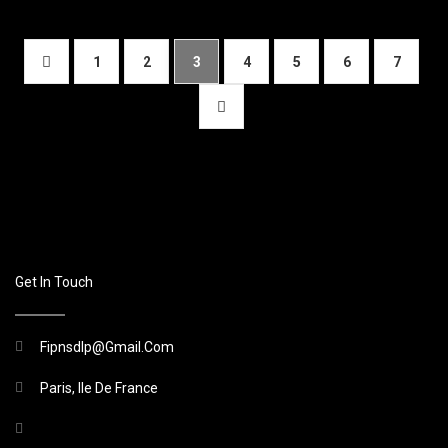
1
2
3
4
5
6
7
Get In Touch
Fipnsdlp@gmail.com
Paris, Ile De France