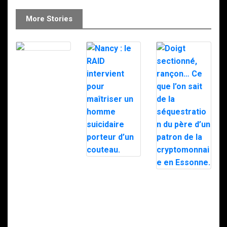
More Stories
Le RAID à
Milipol 2025
Nancy : le RAID
intervient pour
Doigt
maîtriser un
sectionné,
homme
rançon… Ce que
suicidaire
l’on sait de la
porteur d’un
séquestration
couteau.
du père d’un