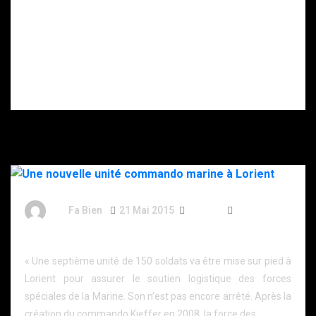
maîtriser un
sectionné,
homme
rançon… Ce que
suicidaire
l’on sait de la
porteur d’un
séquestration
couteau.
du père d’un
patron de la
cryptomonnaie
en Essonne.
By
Fa Bien
21 Mai 2015
11 Ans
237 Words
Une nouvelle unité commando marine à Lorient
« Une septième unité de 150 soldats va être mise sur pied à
Lorient pour assurer le soutien logistique des forces
spéciales de la Marine. Son n’est pas encore arrêté. Après la
création du commando Kieffer en 2008, la force des