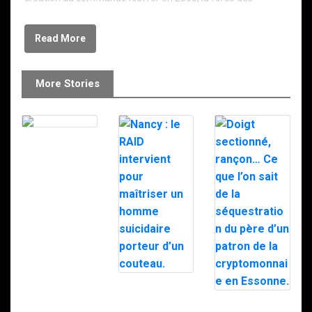
Read More
More Stories
Le RAID à
Milipol 2025
Nancy : le RAID
intervient pour
Doigt
maîtriser un