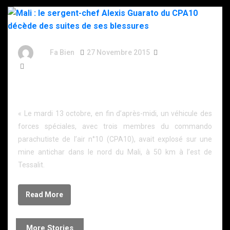
By
Fa Bien
27 Novembre 2015
11 Ans
744 Words
Mali : le sergent-chef Alexis Guarato du CPA10
décède des suites de ses blessures
« Le mardi 13 octobre, en fin d’après-midi, un véhicule des
forces spéciales, avec trois membres du commando
parachutiste de l’air n°10 (CPA10), avait explosé sur une
mine antichar dans le nord du Mali, à 50 km à l’est de
Tessalit.
Read More
More Stories