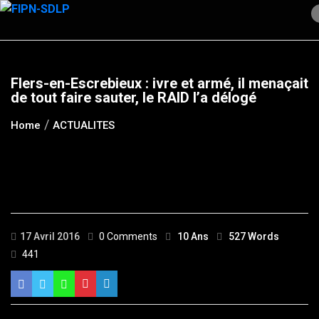
Skip
to
content
Flers-en-Escrebieux : ivre et armé, il menaçait
de tout faire sauter, le RAID l’a délogé
Home
ACTUALITES
17 Avril 2016
0 Comments
10 Ans
527 Words
441