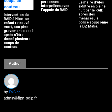
personnes
Le maire d’Alès
interpellées avec
exfiltré en pleine
l’appuie du RAID.
nuit par le RAID
après des
Intervention du
menaces, la
RAID à Nice : un
police soupçonne
enfant retrouvé
la DZ Mafia.
mort, son père
gravement blessé
après s’être
donné plusieurs
coups de
couteau.
Author
by
Fa Bien
admin@fipn-sdlp.fr