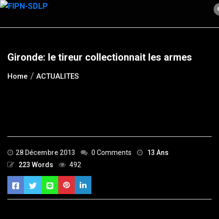
Skip
to
content
Gironde: le tireur collectionnait les armes
Home
ACTUALITES
28 Décembre 2013
0 Comments
13 Ans
223 Words
492