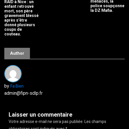
menaces, la
RAID à Nice : un
police soupçonne
enfant retrouvé
la DZ Mafia.
mort, son père
gravement blessé
après s’être
donné plusieurs
coups de
couteau.
Author
by
Fa Bien
admin@fipn-sdlp.fr
Laisser un commentaire
Votre adresse e-mail ne sera pas publiée.
Les champs
obligatoires sont indiqués avec
*