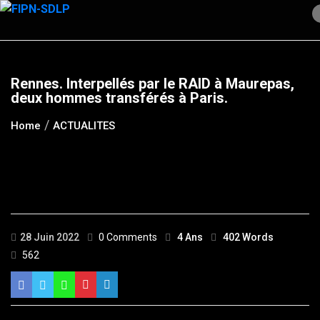
Skip
to
content
Rennes. Interpellés par le RAID à Maurepas,
deux hommes transférés à Paris.
Home
ACTUALITES
28 Juin 2022
0 Comments
4 Ans
402 Words
562