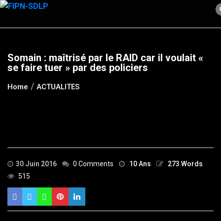
Skip
to
content
Somain : maîtrisé par le RAID car il voulait «
se faire tuer » par des policiers
Home
ACTUALITES
30 Juin 2016
0 Comments
10 Ans
273 Words
515