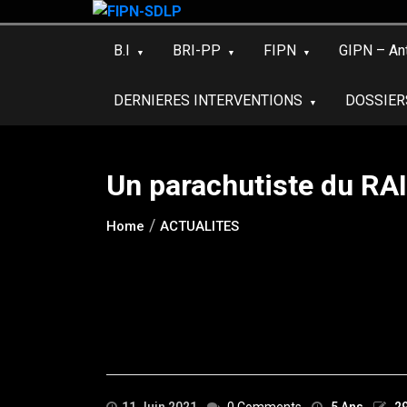
Skip
to
B.I
BRI-PP
FIPN
GIPN – An
content
DERNIERES INTERVENTIONS
DOSSIER
Un parachutiste du RA
Home
ACTUALITES