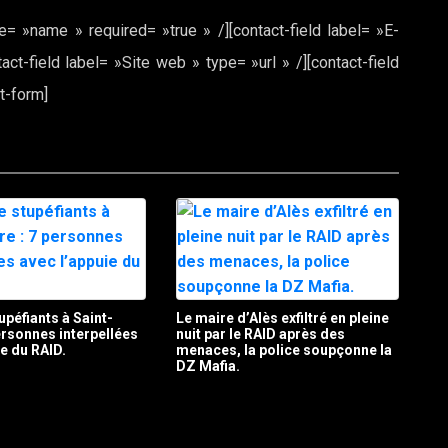
e= »name » required= »true » /][contact-field label= »E-
act-field label= »Site web » type= »url » /][contact-field
t-form]
upéfiants à Saint-
Le maire d’Alès exfiltré en pleine
personnes interpellées
nuit par le RAID après des
ie du RAID.
menaces, la police soupçonne la
DZ Mafia.