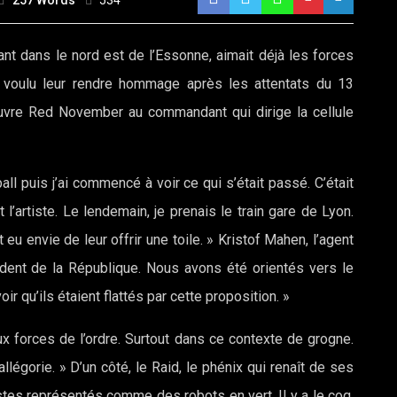
257 Words
534
vivant dans le nord est de l’Essonne, aimait déjà les forces
ai voulu leur rendre hommage après les attentats du 13
’œuvre Red November au commandant qui dirige la cellule
ll puis j’ai commencé à voir ce qui s’était passé. C’était
 l’artiste. Le lendemain, je prenais le train gare de Lyon.
 eu envie de leur offrir une toile. » Kristof Mahen, l’agent
sident de la République. Nous avons été orientés vers le
oir qu’ils étaient flattés par cette proposition. »
x forces de l’ordre. Surtout dans ce contexte de grogne.
légorie. » D’un côté, le Raid, le phénix qui renaît de ses
ristes représentés comme des robots en vert. Il y a le coq,