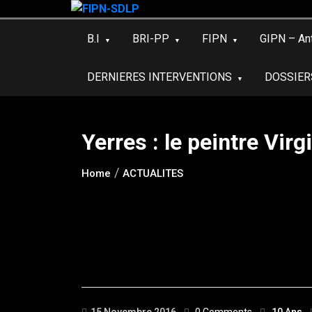
Skip
to
B.I
BRI-PP
FIPN
GIPN – An
content
DERNIERES INTERVENTIONS
DOSSIER
Yerres : le peintre Vir
Home
ACTUALITES