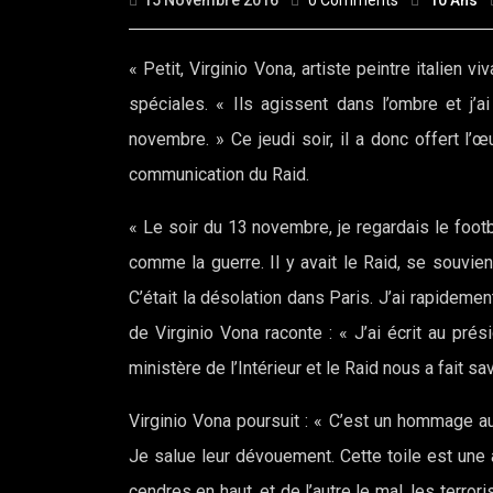
15 Novembre 2016
0 Comments
10 Ans
« Petit, Virginio Vona, artiste peintre italien 
spéciales. « Ils agissent dans l’ombre et j’
novembre. » Ce jeudi soir, il a donc offert l
communication du Raid.
« Le soir du 13 novembre, je regardais le footba
comme la guerre. Il y avait le Raid, se souvient
C’était la désolation dans Paris. J’ai rapidement
de Virginio Vona raconte : « J’ai écrit au pré
ministère de l’Intérieur et le Raid nous a fait sav
Virginio Vona poursuit : « C’est un hommage au
Je salue leur dévouement. Cette toile est une al
cendres en haut, et de l’autre le mal, les terro