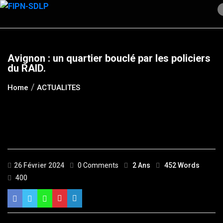
Skip
to
content
Avignon : un quartier bouclé par les policiers
du RAID.
Home
ACTUALITES
26 Février 2024
0 Comments
2 Ans
452 Words
400