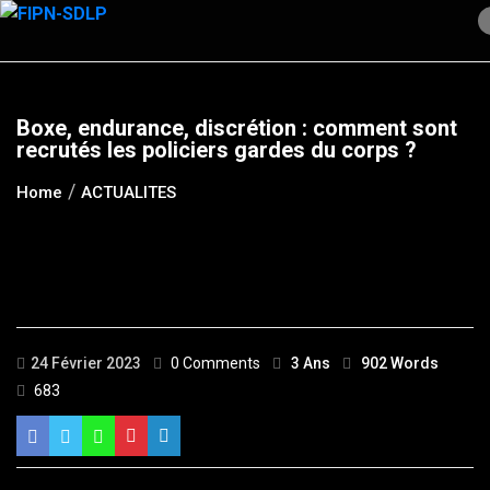
Skip
to
content
Boxe, endurance, discrétion : comment sont
recrutés les policiers gardes du corps ?
Home
ACTUALITES
24 Février 2023
0 Comments
3 Ans
902 Words
683