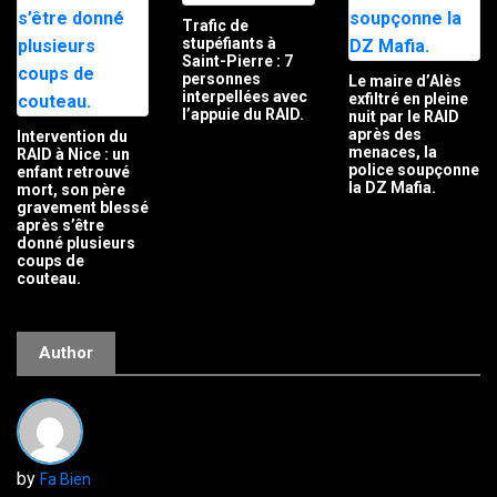
Trafic de
stupéfiants à
Saint-Pierre : 7
personnes
Le maire d’Alès
interpellées avec
exfiltré en pleine
l’appuie du RAID.
nuit par le RAID
après des
Intervention du
menaces, la
RAID à Nice : un
police soupçonne
enfant retrouvé
la DZ Mafia.
mort, son père
gravement blessé
après s’être
donné plusieurs
coups de
couteau.
Author
by
Fa Bien