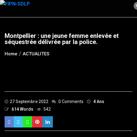
Skip
to
content
Montpellier : une jeune femme enlevée et
séquestrée délivrée par la police.
Home
ACTUALITES
27 Septembre 2022
0 Comments
4 Ans
614 Words
542