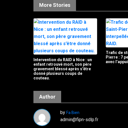
More Stories
Trafic de st
Pierre : 7 
Intervention du RAID à Nice : un
avec l’appu
enfant retrouvé mort, son père
gravement blessé après s’être
donné plusieurs coups de
couteau.
Author
by
Fa Bien
admin@fipn-sdlp.fr