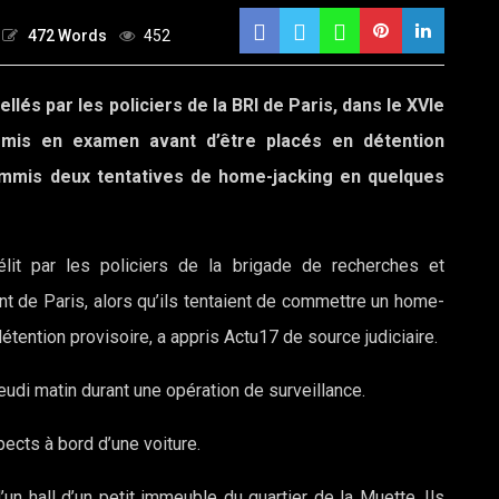
472 Words
452
lés par les policiers de la BRI de Paris, dans le XVIe
é mis en examen avant d’être placés en détention
commis deux tentatives de home-jacking en quelques
lit par les policiers de la brigade de recherches et
nt de Paris, alors qu’ils tentaient de commettre un home-
tention provisoire, a appris Actu17 de source judiciaire.
jeudi matin durant une opération de surveillance.
pects à bord d’une voiture.
’un hall d’un petit immeuble du quartier de la Muette. Ils