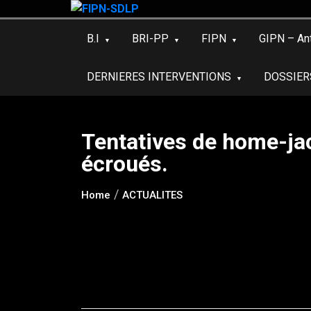
Skip
to
B.I
BRI-PP
FIPN
GIPN – An
content
DERNIERES INTERVENTIONS
DOSSIER
Tentatives de home-jack
écroués.
Home
ACTUALITES