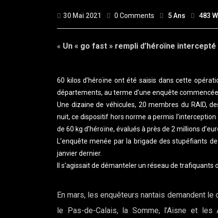
30 Mai 2021
0 Comments
5 Ans
483 
«
Un « go fast » rempli d’héroïne intercepté
60 kilos d’héroïne ont été saisis dans cette opérat
départements, au terme d’une enquête commencée e
Une dizaine de véhicules, 20 membres du RAID, des
nuit, ce dispositif hors norme a permis l’interception
de 60 kg d’héroïne, évalués à près de 2 millions d’eur
L’enquête menée par la brigade des stupéfiants de
janvier dernier.
Il s’agissait de démanteler un réseau de trafiquant
En mars, les enquêteurs nantais demandent le c
le Pas-de-Calais, la Somme, l’Aisne et les 