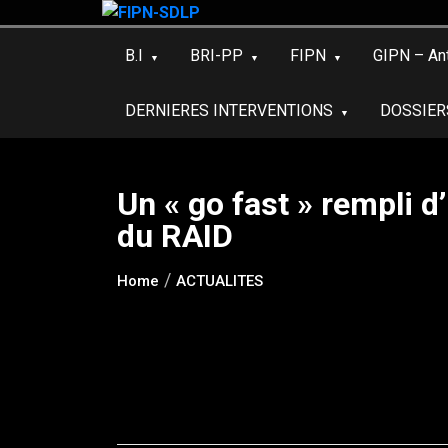
Skip
to
B.I
BRI-PP
FIPN
GIPN – An
content
DERNIERES INTERVENTIONS
DOSSIER
Un « go fast » rempli d
du RAID
Home
ACTUALITES