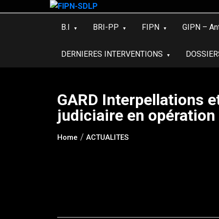
Skip
to
B.I
BRI-PP
FIPN
GIPN – An
content
DERNIERES INTERVENTIONS
DOSSIER
GARD Interpellations et 
judiciaire en opération
Home
ACTUALITES