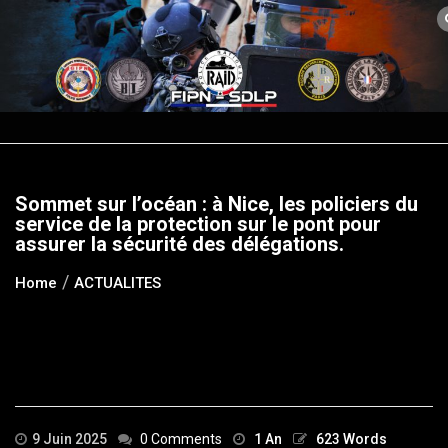
Skip
to
content
Sommet sur l’océan : à Nice, les policiers du
service de la protection sur le pont pour
assurer la sécurité des délégations.
Home
ACTUALITES
9 Juin 2025
0 Comments
1 An
623 Words